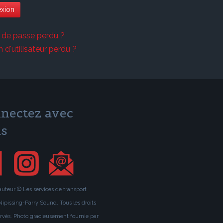
xion
 de passe perdu ?
d'utilisateur perdu ?
nectez avec
s
'auteur © Les services de transport
Nipissing-Parry Sound. Tous les droits
ervés. Photo gracieusement fournie par